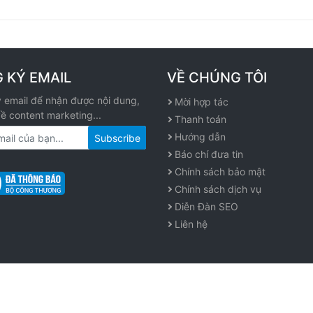
 KÝ EMAIL
VỀ CHÚNG TÔI
 email để nhận được nội dung,
Mời hợp tác
 về content marketing...
Thanh toán
Hướng dẫn
Báo chí đưa tin
Chính sách bảo mật
Chính sách dịch vụ
Diễn Đàn SEO
Liên hệ
2020
VOC.VN.