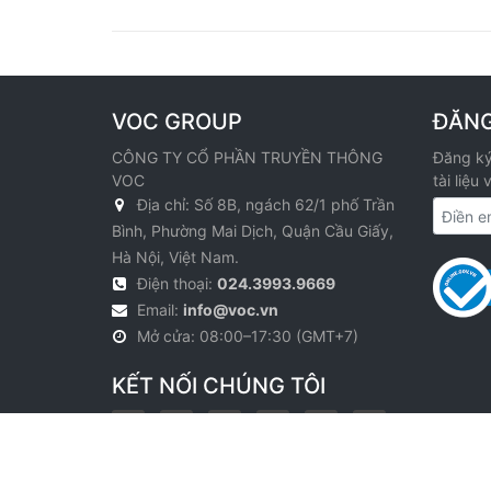
VOC GROUP
ĐĂNG
CÔNG TY CỔ PHẦN TRUYỀN THÔNG
Đăng ký
VOC
tài liệu
Địa chỉ: Số 8B, ngách 62/1 phố Trần
Bình, Phường Mai Dịch, Quận Cầu Giấy,
Hà Nội, Việt Nam.
Điện thoại:
024.3993.9669
Email:
info@voc.vn
Mở cửa: 08:00–17:30 (GMT+7)
KẾT NỐI CHÚNG TÔI