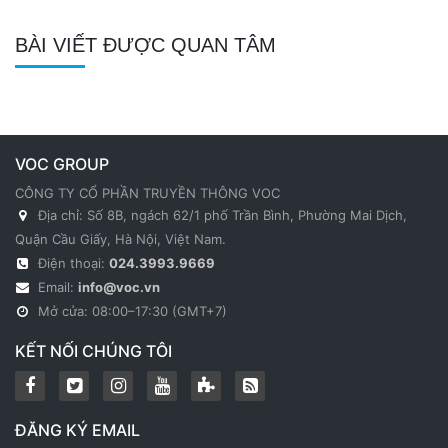
BÀI VIẾT ĐƯỢC QUAN TÂM
VOC GROUP
CÔNG TY CỔ PHẦN TRUYỀN THÔNG VOC
Địa chỉ: Số 8B, ngách 62/1 phố Trần Bình, Phường Mai Dịch,
Quận Cầu Giấy, Hà Nội, Việt Nam.
Điện thoại:
024.3993.9669
Email:
info@voc.vn
Mở cửa: 08:00–17:30 (GMT+7)
KẾT NỐI CHÚNG TÔI
ĐĂNG KÝ EMAIL