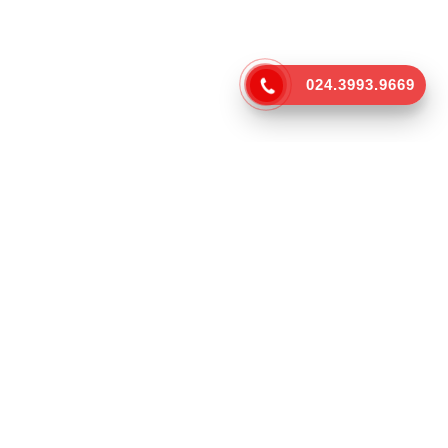
024.3993.9669
VOC GROUP
CÔNG TY CỔ PHẦN TRUYỀN THÔNG VOC
Địa chỉ: Số 8B, ngách 62/1 phố Trần Bình, Phường Mai Dịch,
Quận Cầu Giấy, Hà Nội, Việt Nam.
Điện thoại:
024.3993.9669
Email:
info@voc.vn
Mở cửa: 08:00–17:30 (GMT+7)
KẾT NỐI CHÚNG TÔI
ĐĂNG KÝ EMAIL